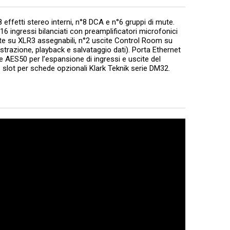
8 effetti stereo interni, n°8 DCA e n°6 gruppi di mute.
 ingressi bilanciati con preamplificatori microfonici
ite su XLR3 assegnabili, n°2 uscite Control Room su
razione, playback e salvataggio dati). Porta Ethernet
e AES50 per l’espansione di ingressi e uscite del
°1 slot per schede opzionali Klark Teknik serie DM32.