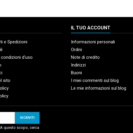
IL TUO ACCOUNT
i e Spedizioni
Informazioni personali
li
Ordini
 condizioni d'uso
Note di credito
o
Indirizzi
ci
Buoni
l sito
I miei commenti sul blog
olicy
Le mie informazioni sul blog
olicy
. A questo scopo, cerca