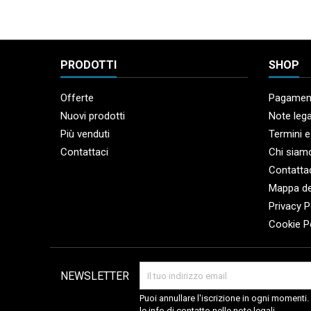
PRODOTTI
SHOP
Offerte
Pagament
Nuovi prodotti
Note lega
Più venduti
Termini e
Contattaci
Chi siam
Contatta
Mappa de
Privacy P
Cookie P
NEWSLETTER
Puoi annullare l'iscrizione in ogni momenti
le info di contatto nelle note legali.