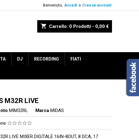
Benvenuto,
Accedi
o
Crea un account
shopping_cart
Carrello:
0
Prodotti - 0,00 €
ETA
DJ
RECORDING
FIATI
S M32R LIVE
ento
MIM32RL
Marca
MIDAS
ione
2R LIVE MIXER DIGITALE 16IN-8OUT, 8 DCA, 17