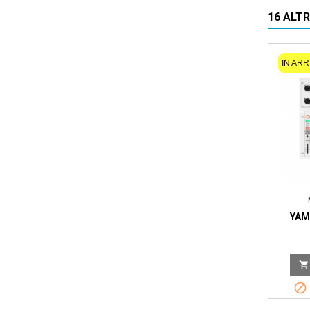
16 ALT
IN ARR
YAM

