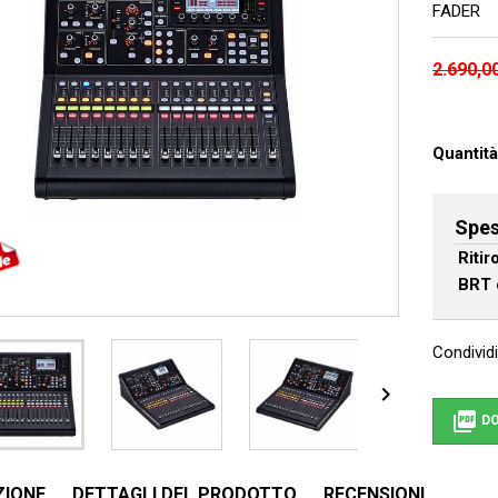
FADER
2.690,0
Quantità
Spes
Riti
BRT 
Condividi


DO
ZIONE
DETTAGLI DEL PRODOTTO
RECENSIONI