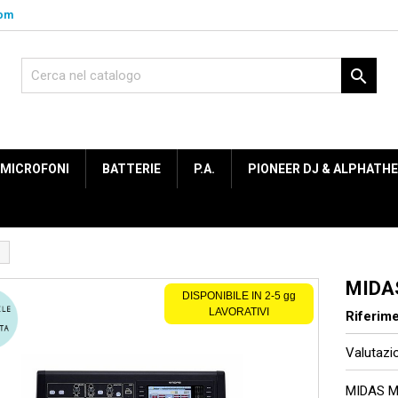
com

MICROFONI
BATTERIE
P.A.
PIONEER DJ & ALPHATH
MIDA
DISPONIBILE IN 2-5 gg
Prezzo scontato
LAVORATIVI
Riferim
Valutaz
MIDAS M3