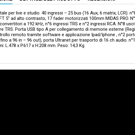
itale per live e studio. 40 ingressi – 25 bus (16 Aux, 6 matrix, LCR). n°
FT 5" ad alto contrasto, 17 fader motorizzati 100mm MIDAS PRO. N°16
onvertitori a 192 kHz, n°6 ingressi TRS e n°2 ingressi RCA. N°8 usc
e TRS. Porta USB tipo A per collegamento di memorie esterne (Regist
ntrollo remoto tramite software e applicazione Ipad/Iphone , n°2 port
fino a 96 in – 96 out), porta Ultranet per trasporto di 16 ch audio. n
i: L.478 x P.617 x H.208 mm. Peso: 14,3 Kg