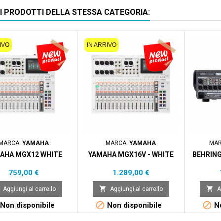
RI PRODOTTI DELLA STESSA CATEGORIA:
IVO
IN ARRIVO
MARCA:
YAMAHA
MARCA:
YAMAHA
MAR
AHA MGX12 WHITE
YAMAHA MGX16V - WHITE
BEHRIN
Prezzo
Prezzo
759,00 €
1.289,00 €


Aggiungi al carrello
Aggiungi al carrello
A


Non disponibile
Non disponibile
No