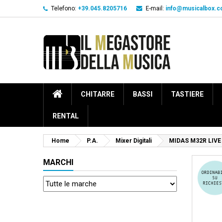
Telefono:
+39.045.8205716
E-mail:
info@musicalbox.
CHITARRE
BASSI
TASTIERE
RENTAL
Home
P.A.
Mixer Digitali
MIDAS M32R LIVE
MARCHI