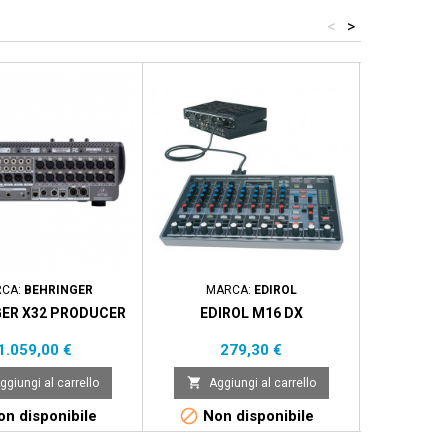
<
>
CA:
BEHRINGER
MARCA:
EDIROL
MARCA:
GER X32 PRODUCER
EDIROL M16 DX
ALLEN & H
Prezzo
Prezzo
Pr
1.059,00 €
279,30 €
2.


ggiungi al carrello
Aggiungi al carrello
Aggi


n disponibile
Non disponibile
Non 