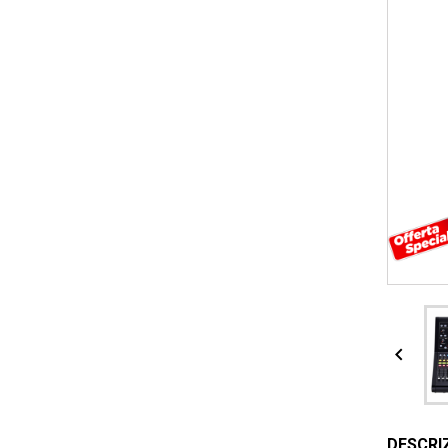

DESCRI