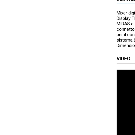
Mixer dig
Display T
MIDAS e c
connettor
per il co
sistema (
Dimension
VIDEO