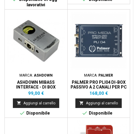
lavorativi
MARCA:
ASHDOWN
MARCA:
PALMER
ASHDOWN MIBASS
PALMER PRO PLI04 DI-BOX
INTERFACE - DI BOX
PASSIVO A 2 CANALI PER PC
E LAPTOP
Prezzo
Prezzo
99,00 €
168,00 €


Aggiungi al carrello
Aggiungi al carrello


Disponibile
Disponibile