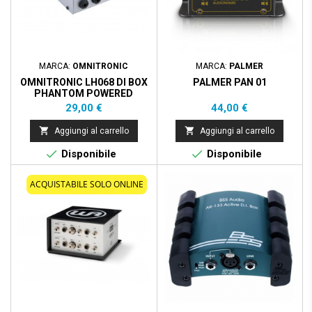
MARCA:
OMNITRONIC
MARCA:
PALMER
OMNITRONIC LH068 DI BOX
PALMER PAN 01
PHANTOM POWERED
Prezzo
Prezzo
29,00 €
44,00 €


Aggiungi al carrello
Aggiungi al carrello


Disponibile
Disponibile
ACQUISTABILE SOLO ONLINE