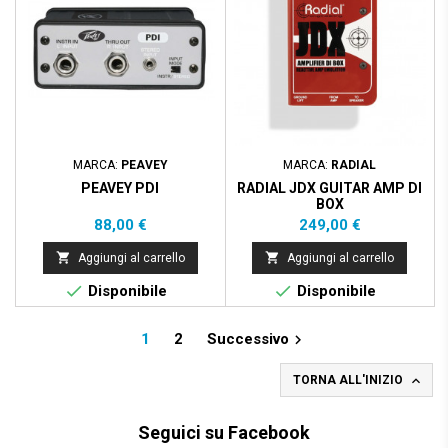
MARCA:
PEAVEY
MARCA:
RADIAL
PEAVEY PDI
RADIAL JDX GUITAR AMP DI
BOX
Prezzo
Prezzo
88,00 €
249,00 €


Aggiungi al carrello
Aggiungi al carrello


Disponibile
Disponibile
1
2
Successivo


TORNA ALL'INIZIO
Seguici su Facebook