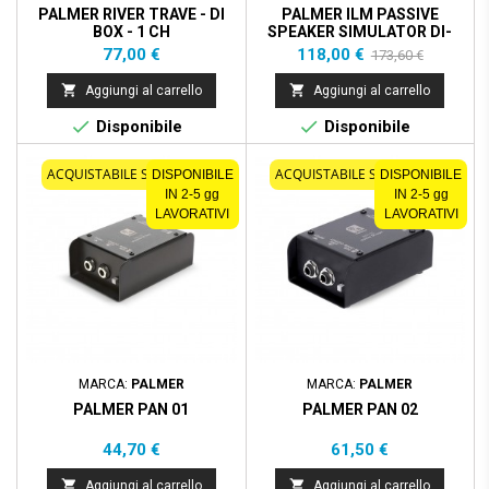
PALMER RIVER TRAVE - DI
PALMER ILM PASSIVE
BOX - 1 CH
SPEAKER SIMULATOR DI-
BOX
Prezzo
Prezzo
Prezzo
77,00 €
118,00 €
173,60 €
base


Aggiungi al carrello
Aggiungi al carrello


Disponibile
Disponibile
ACQUISTABILE SOLO ONLINE
ACQUISTABILE SOLO ONLINE
DISPONIBILE
DISPONIBILE
IN 2-5 gg
IN 2-5 gg
LAVORATIVI
LAVORATIVI
MARCA:
PALMER
MARCA:
PALMER
PALMER PAN 01
PALMER PAN 02
Prezzo
Prezzo
44,70 €
61,50 €


Aggiungi al carrello
Aggiungi al carrello