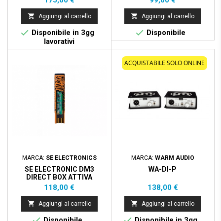
175,00 €
99,00 €


Aggiungi al carrello
Aggiungi al carrello


Disponibile in 3gg
Disponibile
lavorativi
ACQUISTABILE SOLO ONLINE
MARCA:
SE ELECTRONICS
MARCA:
WARM AUDIO
SE ELECTRONIC DM3
WA-DI-P
DIRECT BOX ATTIVA
Prezzo
Prezzo
118,00 €
138,00 €


Aggiungi al carrello
Aggiungi al carrello


Disponibile
Disponibile in 3gg