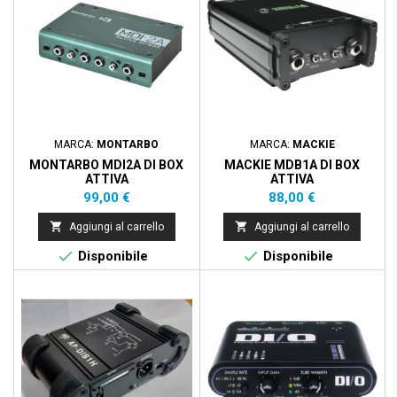
MARCA:
MONTARBO
MARCA:
MACKIE
MONTARBO MDI2A DI BOX
MACKIE MDB1A DI BOX
ATTIVA
ATTIVA
Prezzo
Prezzo
99,00 €
88,00 €


Aggiungi al carrello
Aggiungi al carrello


Disponibile
Disponibile