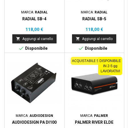
MARCA:
RADIAL
MARCA:
RADIAL
RADIAL SB-4
RADIAL SB-5
Prezzo
Prezzo
118,00 €
118,00 €


Aggiungi al carrello
Aggiungi al carrello


Disponibile
Disponibile
ACQUISTABILE SOLO ONLINE
DISPONIBILE
IN 2-5 gg
LAVORATIVI
MARCA:
AUDIODESIGN
MARCA:
PALMER
AUDIODESIGN PA DI100
PALMER RIVER ELDE