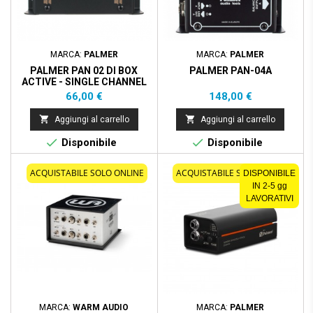
MARCA:
PALMER
MARCA:
PALMER
PALMER PAN 02 DI BOX
PALMER PAN-04A
ACTIVE - SINGLE CHANNEL
Prezzo
Prezzo
66,00 €
148,00 €


Aggiungi al carrello
Aggiungi al carrello


Disponibile
Disponibile
ACQUISTABILE SOLO ONLINE
ACQUISTABILE SOLO ONLINE
DISPONIBILE
IN 2-5 gg
LAVORATIVI
MARCA:
WARM AUDIO
MARCA:
PALMER