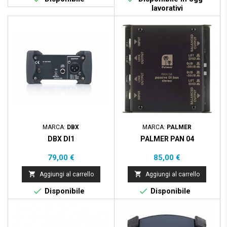
lavorativi
MARCA:
DBX
MARCA:
PALMER
DBX DI1
PALMER PAN 04
Prezzo
Prezzo
79,00 €
85,00 €


Aggiungi al carrello
Aggiungi al carrello


Disponibile
Disponibile