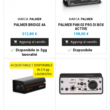
MARCA:
PALMER
MARCA:
PALMER
PALMER BRIDGE 4A
PALMER PAN 02 PRO DI BOX
ACTIVE
Prezzo
Prezzo
312,80 €
198,00 €


Aggiungi al carrello
Aggiungi al carrello


Disponibile in 3gg
Disponibile
lavorativi
ACQUISTABILE SOLO ONLINE
DISPONIBILE
IN 2-5 gg
LAVORATIVI