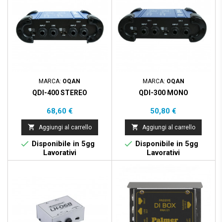
MARCA:
OQAN
MARCA:
OQAN
QDI-400 STEREO
QDI-300 MONO
Prezzo
Prezzo
68,60 €
50,80 €


Aggiungi al carrello
Aggiungi al carrello


Disponibile in 5gg
Disponibile in 5gg
Lavorativi
Lavorativi