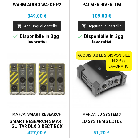
WARM AUDIO WA-DI-P2
PALMER RIVER ILM
Prezzo
Prezzo
349,00 €
109,00 €


Aggiungi al carrello
Aggiungi al carrello


Disponibile in 3gg
Disponibile in 3gg
lavorativi
lavorativi
ACQUISTABILE SOLO ONLINE
DISPONIBILE
IN 2-5 gg
LAVORATIVI
MARCA:
SMART RESEARCH
MARCA:
LD SYSTEMS
SMART RESEARCH SMART
LD SYSTEMS LDI 02
GUITAR DLX DIRECT BOX
Prezzo
Prezzo
427,00 €
51,20 €