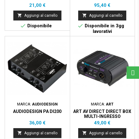
Prezzo
Prezzo
21,00 €
95,40 €


Aggiungi al carrello
Aggiungi al carrello


Disponibile
Disponibile in 3gg
lavorativi
MARCA:
AUDIODESIGN
MARCA:
ART
AUDIODESIGN PA DI200
ART AV DIRECT DIRECT BOX
MULTI-INGRESSO
AUDIO/VIDEO
Prezzo
Prezzo
36,00 €
49,00 €


Aggiungi al carrello
Aggiungi al carrello