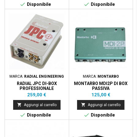


Disponibile
Disponibile
MARCA:
RADIAL ENGINEERING
MARCA:
MONTARBO
RADIAL JPC DI-BOX
MONTARBO MDI2P DI BOX
PROFESSIONALE
PASSIVA
ATTIVA/PASSIVA
Prezzo
Prezzo
259,00 €
125,00 €


Aggiungi al carrello
Aggiungi al carrello


Disponibile
Disponibile