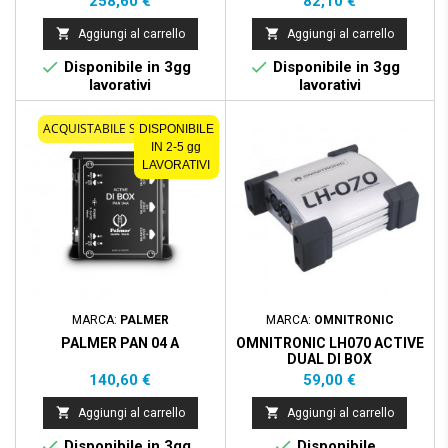
258,60 €
82,10 €


Aggiungi al carrello
Aggiungi al carrello


Disponibile in 3gg
Disponibile in 3gg
lavorativi
lavorativi
ACQUISTABILE SOLO ONLINE
DISPONIBILE
IN 2-5 gg
LAVORATIVI
MARCA:
PALMER
MARCA:
OMNITRONIC
PALMER PAN 04 A
OMNITRONIC LH070 ACTIVE
DUAL DI BOX
Prezzo
Prezzo
140,60 €
59,00 €


Aggiungi al carrello
Aggiungi al carrello


Disponibile in 3gg
Disponibile