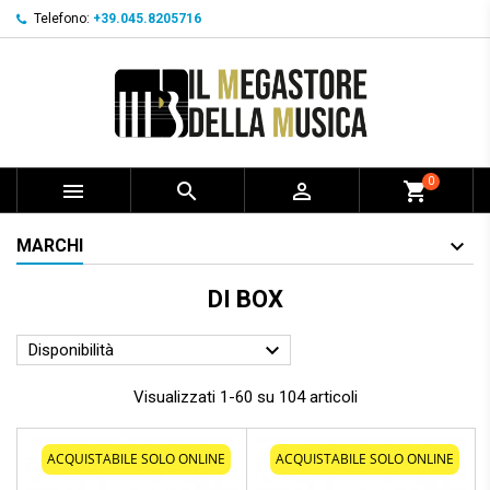
Telefono:
+39.045.8205716
0



shopping_cart
MARCHI
DI BOX

Disponibilità
Visualizzati 1-60 su 104 articoli
ACQUISTABILE SOLO ONLINE
ACQUISTABILE SOLO ONLINE