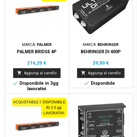
MARCA:
PALMER
MARCA:
BEHRINGER
PALMER BRIDGE 4P
BEHRINGER DI 400P
Prezzo
Prezzo
216,20 €
29,00 €


Aggiungi al carrello
Aggiungi al carrello


Disponibile in 3gg
Disponibile
lavorativi
ACQUISTABILE SOLO ONLINE
DISPONIBILE
IN 2-5 gg
LAVORATIVI