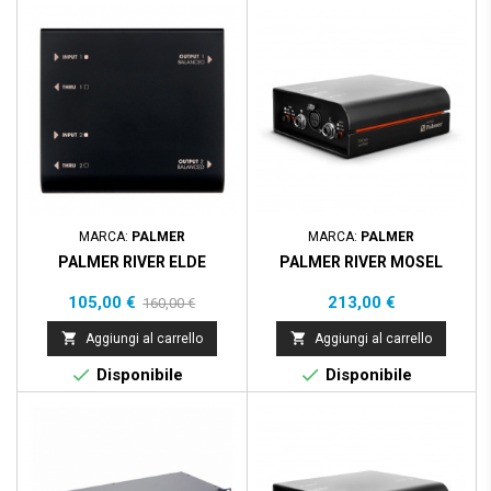
Prezzo scontato
- 55,00 €
MARCA:
PALMER
MARCA:
PALMER
PALMER RIVER ELDE
PALMER RIVER MOSEL
Prezzo
Prezzo
Prezzo
105,00 €
213,00 €
160,00 €
base


Aggiungi al carrello
Aggiungi al carrello


Disponibile
Disponibile