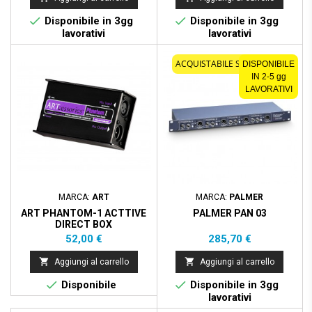


Disponibile in 3gg
Disponibile in 3gg
lavorativi
lavorativi
ACQUISTABILE SOLO ONLINE
DISPONIBILE
IN 2-5 gg
LAVORATIVI
MARCA:
ART
MARCA:
PALMER
ART PHANTOM-1 ACTTIVE
PALMER PAN 03
DIRECT BOX
Prezzo
Prezzo
52,00 €
285,70 €


Aggiungi al carrello
Aggiungi al carrello


Disponibile
Disponibile in 3gg
lavorativi