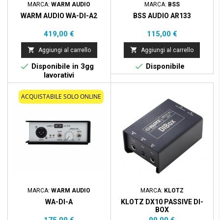
MARCA:
WARM AUDIO
MARCA:
BSS
WARM AUDIO WA-DI-A2
BSS AUDIO AR133
Prezzo
Prezzo
419,00 €
115,00 €


Aggiungi al carrello
Aggiungi al carrello


Disponibile in 3gg
Disponibile
lavorativi
ACQUISTABILE SOLO ONLINE
MARCA:
WARM AUDIO
MARCA:
KLOTZ
WA-DI-A
KLOTZ DX10 PASSIVE DI-
BOX
Prezzo
Prezzo