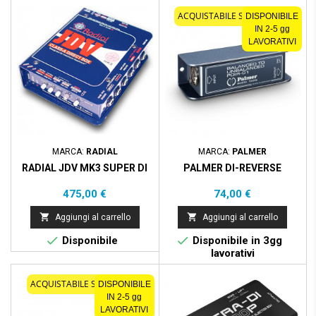
ACQUISTABILE SOLO ONLINE
DISPONIBILE
IN 2-5 gg
LAVORATIVI
MARCA:
RADIAL
MARCA:
PALMER
RADIAL JDV MK3 SUPER DI
PALMER DI-REVERSE
Prezzo
Prezzo
475,00 €
74,00 €


Aggiungi al carrello
Aggiungi al carrello


Disponibile
Disponibile in 3gg
lavorativi
ACQUISTABILE SOLO ONLINE
DISPONIBILE
IN 2-5 gg
LAVORATIVI