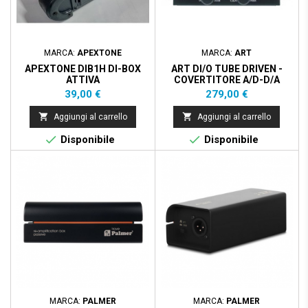
MARCA:
APEXTONE
MARCA:
ART
APEXTONE DIB1H DI-BOX
ART DI/O TUBE DRIVEN -
ATTIVA
COVERTITORE A/D-D/A
STEREO A 24BIT
Prezzo
Prezzo
39,00 €
279,00 €


Aggiungi al carrello
Aggiungi al carrello


Disponibile
Disponibile
Prezzo scontato
- 55,60 €
MARCA:
PALMER
MARCA:
PALMER