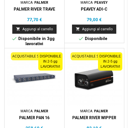
MARCA:
PALMER
MARCA:
PEAVEY
PALMER RIVER TRAVE
PEAVEY ADI-C
Prezzo
Prezzo
77,70 €
79,00 €


Aggiungi al carrello
Aggiungi al carrello


Disponibile in 3gg
Disponibile
lavorativi
ACQUISTABILE SOLO ONLINE
ACQUISTABILE SOLO ONLINE
DISPONIBILE
DISPONIBILE
IN 2-5 gg
IN 2-5 gg
LAVORATIVI
LAVORATIVI
MARCA:
PALMER
MARCA:
PALMER
PALMER PAN 16
PALMER RIVER WIPPER
Prezzo
Prezzo